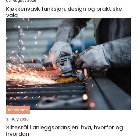
02. August 2026
Kjøkkenvask funksjon, design og praktiske
valg
inspiration
31. July 2026
Slitestål i anleggsbransjen: hva, hvorfor og
hvordan