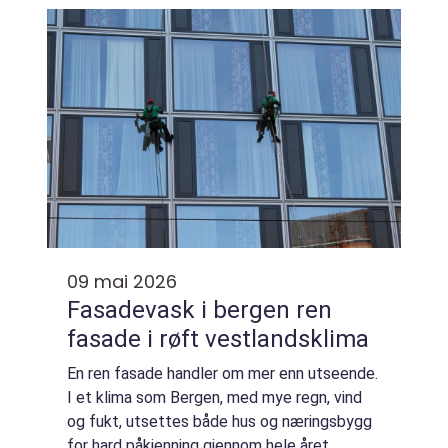
stål med et tynt sjikt sink, slik at stålet...
09 mai 2026
Fasadevask i bergen ren
fasade i røft vestlandsklima
En ren fasade handler om mer enn utseende.
I et klima som Bergen, med mye regn, vind
og fukt, utsettes både hus og næringsbygg
for hard påkjenning gjennom hele året.