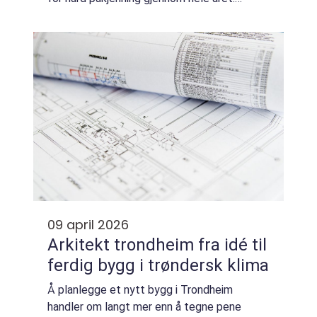
Smuss, eksos, sur nedbør, alger og mose
fester seg raskt på overflater. Uten jevnlig...
09 april 2026
Arkitekt trondheim fra idé til
ferdig bygg i trøndersk klima
Å planlegge et nytt bygg i Trondheim
handler om langt mer enn å tegne pene