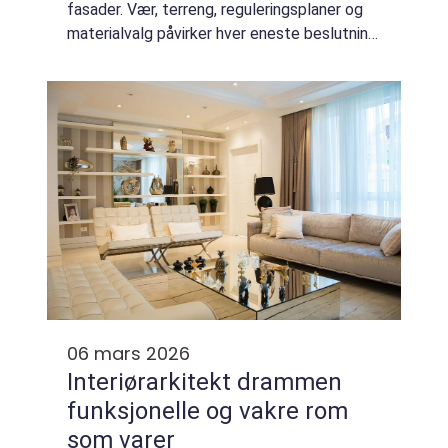
fasader. Vær, terreng, reguleringsplaner og
materialvalg påvirker hver eneste beslutning.
En god arkitekt Trondheim må kombinere
teknisk forståelse, estetikk og
lokalkunnskap ...
06 mars 2026
Interiørarkitekt drammen
funksjonelle og vakre rom
som varer