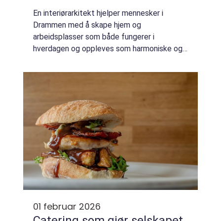
En interiørarkitekt hjelper mennesker i
Drammen med å skape hjem og
arbeidsplasser som både fungerer i
hverdagen og oppleves som harmoniske og
personlige. Mange står fast i jungelen av
farger, materialer og løsninger, og ender ofte
opp med tilfeldige...
01 februar 2026
Catering som gjør selskapet