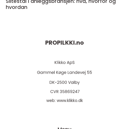
Slitestål i anleggsbransjen: hva, hvorfor og
hvordan
PROPILKKI.
no
web:
www.klikko.dk