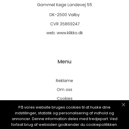
web:
www.klikko.dk
Menu
Reklame
Om oss
Cookies
På vores website bruges cookies til at huske dine
Kontakt Oss
indstillinger, statistik og personalisering af indhold og
Sitemap
annoncer. Denne information deles med tredjepart. Ved
fortsat brug af websiden godkender du cookiepolitikken.