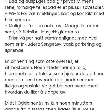
– Bad og dusj: Eget bad gir privatliv, mens
rene, romslige fellesbad er et pluss i sovesaler.
– Wi-fi: For værmeldinger, kart og kontakt med
folk hjemme.
– Mulighet for sen ankomst: Mange kommer
sent, så fleksibel innsjekk gir mer ro.
– Prisnivå per natt sammenlignet med hva
som er inkludert: Sengetøy, vask, parkering og
lignende.
En annen ting som ofte overses, er
atmosfæren. Noen steder har en rolig,
hjemmekoselig følelse som hjelper deg å finne
roen etter en krevende dag. Andre er mer
livlige og sosiale. Valget bør samsvare med
hvordan du liker å slappe av.
Midt i Odda sentrum, kun noen minutters
gange fra busstasjonen, ligger Blue House