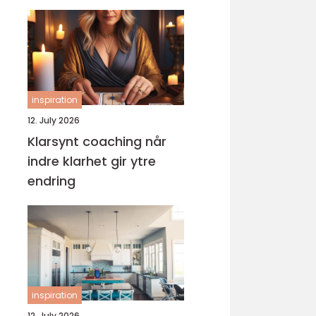
til ferdig fartøy
inspiration
12. July 2026
Klarsynt coaching når
indre klarhet gir ytre
endring
inspiration
12. July 2026